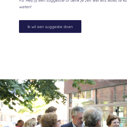
PS. Heb jij een suggestie of denk je zelf wel iets leuks te
weten!
Ik wil een suggestie doen