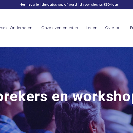
Hernieuw je lidmaatschap of word lid voor slechts €80/jaar!
rsele Onderneemt
Onze evenementen
Leden
Over ons
P
prekers en worksho