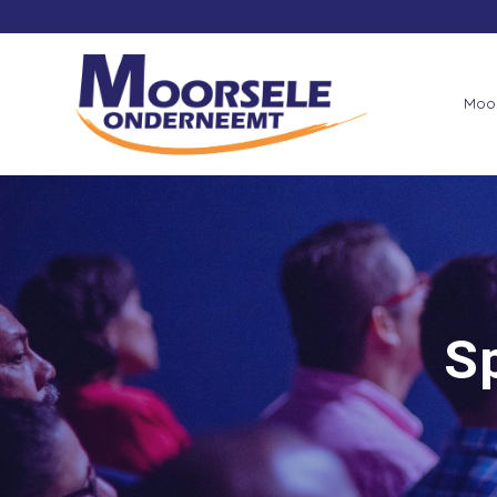
Moo
S