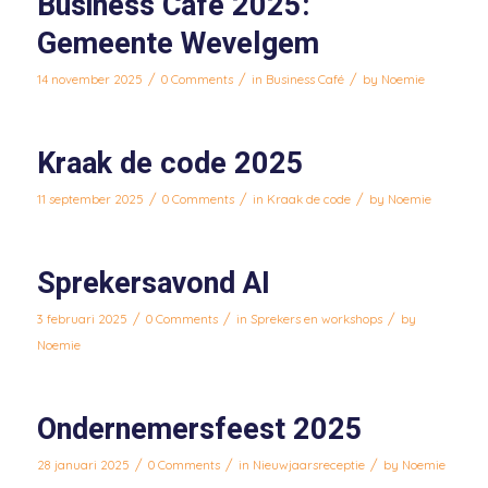
Business Café 2025:
Gemeente Wevelgem
/
/
/
14 november 2025
0 Comments
in
Business Café
by
Noemie
Kraak de code 2025
/
/
/
11 september 2025
0 Comments
in
Kraak de code
by
Noemie
Sprekersavond AI
/
/
/
3 februari 2025
0 Comments
in
Sprekers en workshops
by
Noemie
Ondernemersfeest 2025
/
/
/
28 januari 2025
0 Comments
in
Nieuwjaarsreceptie
by
Noemie