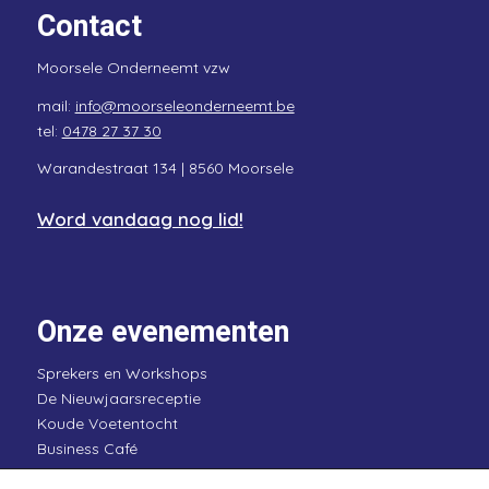
Contact
Moorsele Onderneemt vzw
mail:
info@moorseleonderneemt.be
tel:
0478 27 37 30
Warandestraat 134 |
8560 Moorsele
Word vandaag nog lid!
Onze evenementen
Sprekers en Workshops
De Nieuwjaarsreceptie
Koude Voetentocht
Business Café
Kraak de code